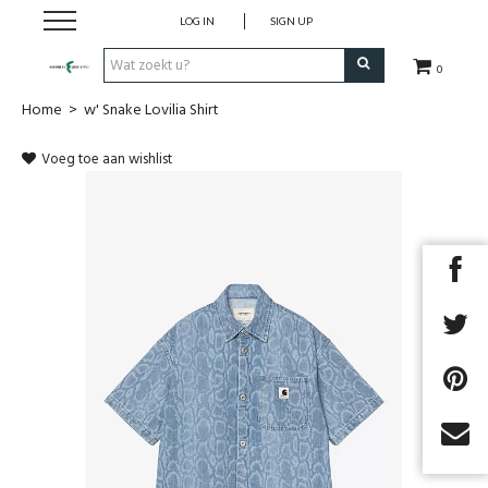
LOG IN
SIGN UP
0
Home
>
w' Snake Lovilia Shirt
Nieuw
Voeg toe aan wishlist
Kleding
Schoenen
Accessoires
Cadeaubon
Merken
Next
Promo's